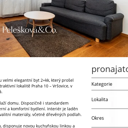
pronajat
elmi elegantní byt 2+kk, který prošel
Kategorie
raktivní lokalitě Praha 10 – Vršovice, v
á.
Lokalita
laží domu. Dispozičně i standardem
 a komfortní bydlení. Interiér je laděn
alitní materiály, včetně dřevěných podlah.
Okres
m, disponuje novou kuchyňskou linkou a