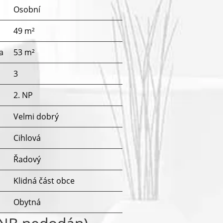
Osobní
49 m²
a
53 m²
3
2. NP
Velmi dobrý
Cihlová
Řadový
u
Klidná část obce
Obytná