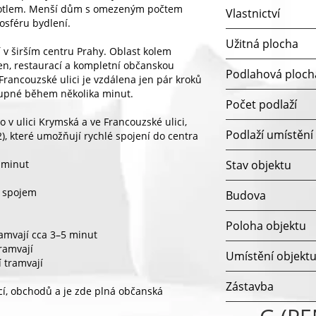
okotlem. Menší dům s omezeným počtem
Vlastnictví
osféru bydlení.
Užitná plocha
í v širším centru Prahy. Oblast kolem
en, restaurací a kompletní občanskou
Podlahová ploch
rancouzské ulici je vzdálena jen pár kroků
tupné během několika minut.
Počet podlaží
 v ulici Krymská a ve Francouzské ulici,
Podlaží umístění
22), které umožňují rychlé spojení do centra
0 minut
Stav objektu
m spojem
Budova
Poloha objektu
ramvají cca 3–5 minut
tramvají
Umístění objekt
 tramvají
Zástavba
cí, obchodů a je zde plná občanská