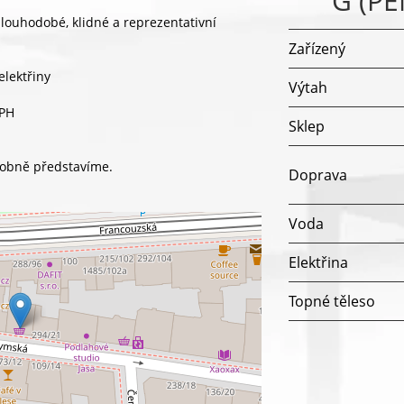
G (P
 dlouhodobé, klidné a reprezentativní
Zařízený
elektřiny
Výtah
DPH
Sklep
osobně představíme.
Doprava
Voda
Elektřina
Topné těleso