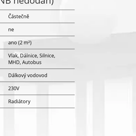
ENB nedodán)
Částečně
ne
ano (2 m²)
Vlak, Dálnice, Silnice,
MHD, Autobus
Dálkový vodovod
230V
Radiátory