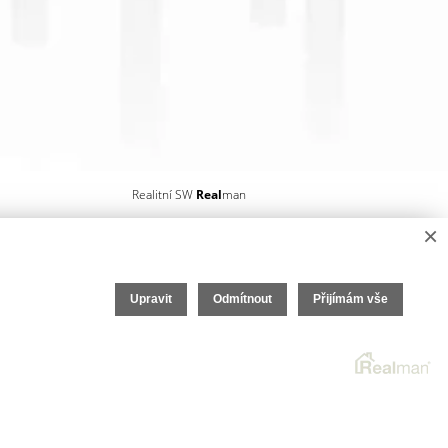
Realitní SW
Real
man
×
Upravit
Odmítnout
Přijímám vše