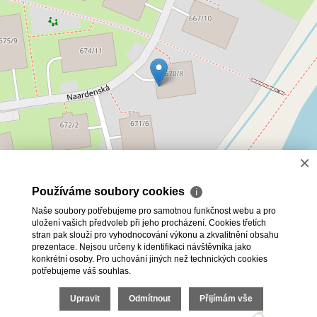
×
Používáme soubory cookies
ℹ
Naše soubory potřebujeme pro samotnou funkčnost webu a pro
uložení vašich předvoleb při jeho procházení. Cookies třetích
stran pak slouží pro vyhodnocování výkonu a zkvalitnění obsahu
prezentace. Nejsou určeny k identifikaci návštěvníka jako
konkrétní osoby. Pro uchování jiných než technických cookies
Leaflet
|
©
OpenStreetMap
potřebujeme váš souhlas.
2026 © Bc. Michaela Pelešková, všechna práva vyhrazena |
Upravit
Odmítnout
Přijímám vše
Ochrana oznamovatelů
|
Cookies