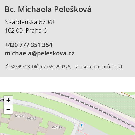
Bc. Michaela Pelešková
Naardenská 670/8
162 00 Praha 6
+420 777 351 354
michaela@peleskova.cz
IČ: 68549423, DIČ: CZ7659290276, I sen se realitou může stát
+
−