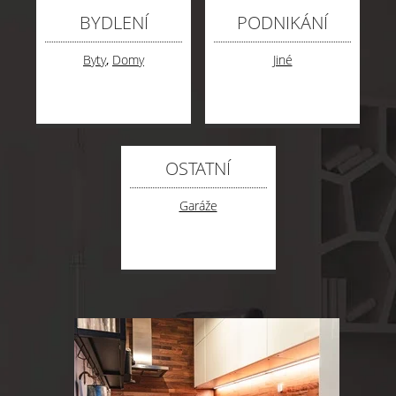
BYDLENÍ
PODNIKÁNÍ
Byty
,
Domy
Jiné
OSTATNÍ
Garáže