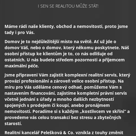
I SEN SE REALITOU MŮŽE STÁT!
Máme rádi naše klienty, obchod a nemovitosti, proto jsme
tady i pro Vás.
Domov je to nejdůležitější místo na světě. Ať už jde o
domov Váš, nebo o domov, který někomu poskytnete. Náš
osobní přístup ke klientům je to, co nás odlišuje od
ostatních. U nás budete středem pozornosti a příjemcem
maximální péče.
Jsme připraveni Vám zajistit komplexní realitní servis, který
provází profesionální a zároveň velice osobní přístup. Na
míru pro Vás uděláme cenový odhad, pomůžeme Vám s
nastavením financování, zajistíme kompletní právní servis
včetně jednání s úřady a mnoho dalších nezbytností
spojených s prodejem či koupí, anebo pronájmem
nemovitosti. Poradíme si s každým „kostlivcem ve skříni“ a
provedeme vás celou transakcí bez stresu a zbytečných
starostí.
Realitní kancelář Pelešková & Co. vznikla z touhy změnit