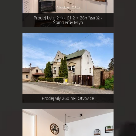
Prodej bytu 2+kk 61,2 + 26m²garáž -
Špindlerův Mlýn
Prodej vily 260 m², Otvovice