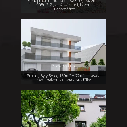
Prodej rodinného domu 383 m², pozemek
1008m², 2 garážová stání, bazén -
Tuchoměřice
Prodej, Byty 5+kk, 169m² + 72m² terasa a
34m² balkon - Praha - Stodůlky