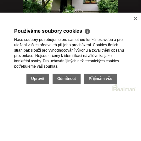
×
Prodej bytu 3+1 98 m² + zahrada 591 m²,
Praha - Smíchov
Používáme soubory cookies
ℹ
Naše soubory potřebujeme pro samotnou funkčnost webu a pro
uložení vašich předvoleb při jeho procházení. Cookies třetích
1
,
2
>>
stran pak slouží pro vyhodnocování výkonu a zkvalitnění obsahu
prezentace. Nejsou určeny k identifikaci návštěvníka jako
konkrétní osoby. Pro uchování jiných než technických cookies
potřebujeme váš souhlas.
2026 © Bc. Michaela Pelešková, všechna práva vyhrazena |
Upravit
Odmítnout
Přijímám vše
Ochrana oznamovatelů
|
Cookies
Realitní SW
Real
man