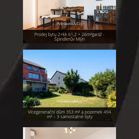
Prodej bytu 2+kk 61,2 + 26m²garáž -
Špindlerův Mlýn
Vícegenerační dům 353 m² a pozemek 494
m² – 3 samostatné byty