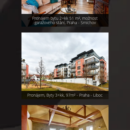
Pronájem bytu 2+kk 51 m², možnost
garážového stání, Praha - Smíchov
Pronájem, Byty 3+kk, 97m² - Praha - Liboc