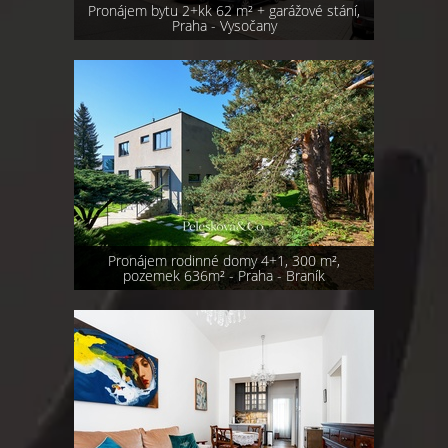
Pronájem bytu 2+kk 62 m² + garážové stání,
Praha - Vysočany
Pronájem rodinné domy 4+1, 300 m²,
pozemek 636m² - Praha - Braník