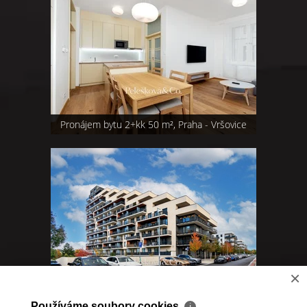
Pronájem bytu 2+kk 50 m², Praha - Vršovice
×
Prodej 2+kk 58,9m2 s balkonem, garážovým
stáním - Praha 3 - Malešice
Používáme soubory cookies
ℹ