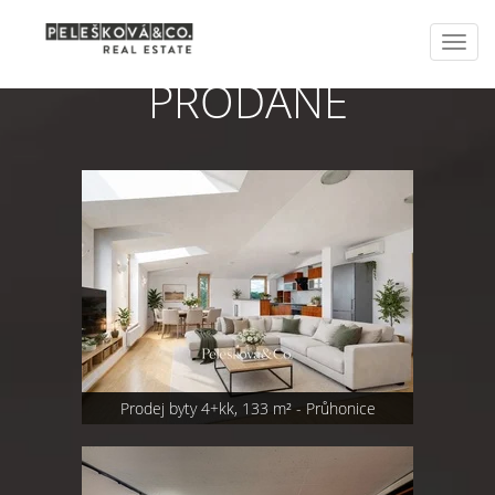
Toggl
navig
PRODANÉ
Prodej byty 4+kk, 133 m² - Průhonice