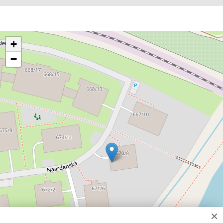
+
−
×