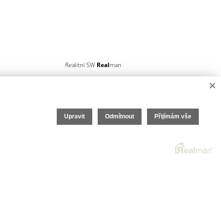
Realitní SW
Real
man
×
Upravit
Odmítnout
Přijímám vše