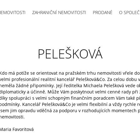
NEMOVITOSTI
ZAHRANIČNÍ NEMOVITOSTI
PRODANÉ
O SPOLEČ
PELEŠKOVÁ
Kdo má potíže se orientovat na pražském trhu nemovitosti vřele dop
velmi profesionální realitní kancelář Pelešková&Co. Za celou dobu
neměla žádné připomínky. Její ředitelka Michaela Pelešková vede o
diplomaticky a účinně. Může Vám poskytnout velmi cenné rady při 
díky spolupráci s velmi schopným finančním poradcem Vám také pří
podmínky. Kancelář Pelešková&Co je velmi flexibilní a vždy rychle r
jsem jim opravdu vděčná za podporu v rozhodujících momentech př
nemovitosti.
Maria Favoritová