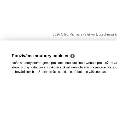
2026 © Bc. Michaela Pelešková, všechna prá
Používáme soubory cookies
ℹ
Naše soubory potřebujeme pro samotnou funkčnost webu a pro uložení vaši
slouží pro vyhodnocování výkonu a zkvalitnění obsahu prezentace. Nejsou u
uchování jiných než technických cookies potřebujeme váš souhlas.