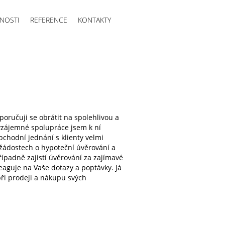
NOSTI
REFERENCE
KONTAKTY
oručuji se obrátit na spolehlivou a
 vzájemné spolupráce jsem k ní
bchodní jednání s klienty velmi
žádostech o hypoteční úvěrování a
padně zajistí úvěrování za zajímavé
eaguje na Vaše dotazy a poptávky. Já
i prodeji a nákupu svých