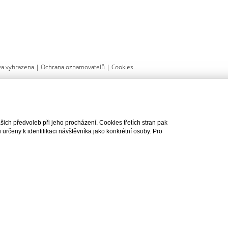
va vyhrazena |
Ochrana oznamovatelů
|
Cookies
ch předvoleb při jeho procházení. Cookies třetích stran pak
rčeny k identifikaci návštěvníka jako konkrétní osoby. Pro