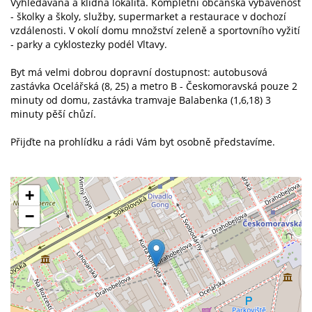
Vyhledávaná a klidná lokalita. Kompletní občanská vybavenost
- školky a školy, služby, supermarket a restaurace v dochozí
vzdálenosti. V okolí domu množství zeleně a sportovního vyžití
- parky a cyklostezky podél Vltavy.
Byt má velmi dobrou dopravní dostupnost: autobusová
zastávka Ocelářská (8, 25) a metro B - Českomoravská pouze 2
minuty od domu, zastávka tramvaje Balabenka (1,6,18) 3
minuty pěší chůzí.
Přijďte na prohlídku a rádi Vám byt osobně představíme.
+
−