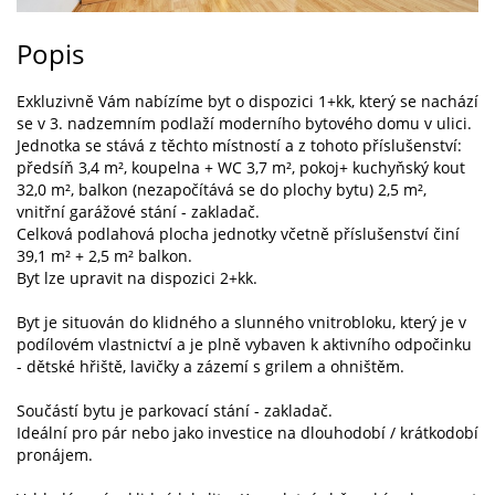
Popis
Exkluzivně Vám nabízíme byt o dispozici 1+kk, který se nachází
se v 3. nadzemním podlaží moderního bytového domu v ulici.
Jednotka se stává z těchto místností a z tohoto příslušenství:
předsíň 3,4 m², koupelna + WC 3,7 m², pokoj+ kuchyňský kout
32,0 m², balkon (nezapočítává se do plochy bytu) 2,5 m²,
vnitřní garážové stání - zakladač.
Celková podlahová plocha jednotky včetně příslušenství činí
39,1 m² + 2,5 m² balkon.
Byt lze upravit na dispozici 2+kk.
Byt je situován do klidného a slunného vnitrobloku, který je v
podílovém vlastnictví a je plně vybaven k aktivního odpočinku
- dětské hřiště, lavičky a zázemí s grilem a ohništěm.
Součástí bytu je parkovací stání - zakladač.
Ideální pro pár nebo jako investice na dlouhodobí / krátkodobí
pronájem.