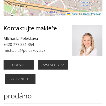
Leaflet
|
©
OpenStreetMap
Kontaktujte makléře
Michaela Pelešková
+420 777 351 354
michaela@peleskova.cz
ODESLAT
ZASLAT DOTAZ
VYTISKNOUT
prodáno