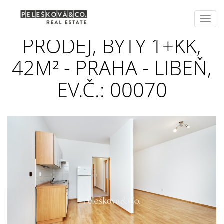
Toggl
navig
PRODEJ, BYTY 1+KK,
42M² - PRAHA - LIBEŇ,
EV.Č.: 00070