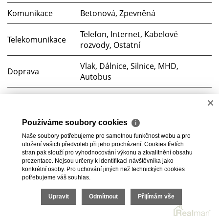
Komunikace
Betonová, Zpevněná
Telefon, Internet, Kabelové
Telekomunikace
rozvody, Ostatní
Vlak, Dálnice, Silnice, MHD,
Doprava
Autobus
Voda
Dálkový vodovod
×
Elektřina
230V
Používáme soubory cookies
ℹ
Naše soubory potřebujeme pro samotnou funkčnost webu a pro
Odpad
Veřejná kanalizace
uložení vašich předvoleb při jeho procházení. Cookies třetích
stran pak slouží pro vyhodnocování výkonu a zkvalitnění obsahu
prezentace. Nejsou určeny k identifikaci návštěvníka jako
konkrétní osoby. Pro uchování jiných než technických cookies
potřebujeme váš souhlas.
2026 © Bc. Michaela Pelešková, všechna práva vyhrazena |
Upravit
Odmítnout
Přijímám vše
Ochrana oznamovatelů
|
Cookies
Realitní SW
Real
man