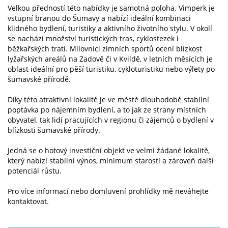
Velkou předností této nabídky je samotná poloha. Vimperk je
vstupní branou do Šumavy a nabízí ideální kombinaci
klidného bydlení, turistiky a aktivního životního stylu. V okolí
se nachází množství turistických tras, cyklostezek i
běžkařských tratí. Milovníci zimních sportů ocení blízkost
lyžařských areálů na Zadově či v Kvildě, v letních měsících je
oblast ideální pro pěší turistiku, cykloturistiku nebo výlety po
šumavské přírodě.
Díky této atraktivní lokalitě je ve městě dlouhodobě stabilní
poptávka po nájemním bydlení, a to jak ze strany místních
obyvatel, tak lidí pracujících v regionu či zájemců o bydlení v
blízkosti šumavské přírody.
Jedná se o hotový investiční objekt ve velmi žádané lokalitě,
který nabízí stabilní výnos, minimum starostí a zároveň další
potenciál růstu.
Pro více informací nebo domluvení prohlídky mě neváhejte
kontaktovat.