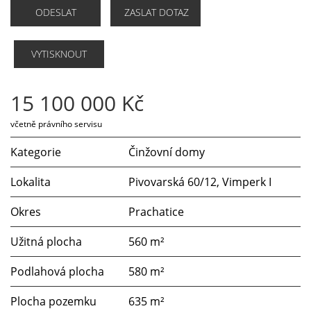
ODESLAT
ZASLAT DOTAZ
VYTISKNOUT
15 100 000 Kč
včetně právního servisu
Kategorie
Činžovní domy
Lokalita
Pivovarská 60/12, Vimperk I
Okres
Prachatice
Užitná plocha
560 m²
Podlahová plocha
580 m²
Plocha pozemku
635 m²