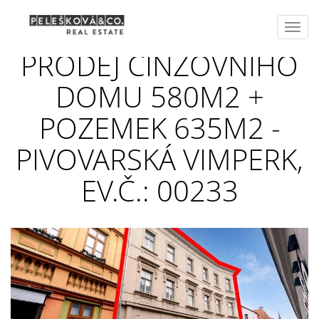
Toggl
navig
PRODEJ ČINŽOVNÍHO
DOMU 580M2 +
POZEMEK 635M2 -
PIVOVARSKÁ VIMPERK,
EV.Č.: 00233