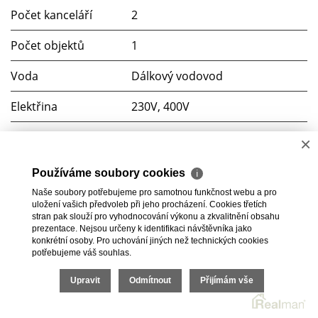
Počet kanceláří
2
Počet objektů
1
Voda
Dálkový vodovod
Elektřina
230V, 400V
Odpad
Veřejná kanalizace
×
Topné těleso
Infrapanel
Používáme soubory cookies
ℹ
Naše soubory potřebujeme pro samotnou funkčnost webu a pro
Zdroj teplé vody
Elektrokotel
uložení vašich předvoleb při jeho procházení. Cookies třetích
stran pak slouží pro vyhodnocování výkonu a zkvalitnění obsahu
prezentace. Nejsou určeny k identifikaci návštěvníka jako
konkrétní osoby. Pro uchování jiných než technických cookies
potřebujeme váš souhlas.
2026 © Bc. Michaela Pelešková, všechna práva vyhrazena |
Upravit
Odmítnout
Přijímám vše
Ochrana oznamovatelů
|
Cookies
Realitní SW
Real
man