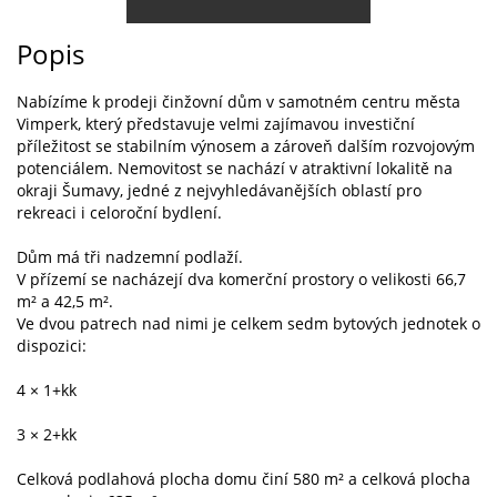
Popis
Nabízíme k prodeji činžovní dům v samotném centru města
Vimperk, který představuje velmi zajímavou investiční
příležitost se stabilním výnosem a zároveň dalším rozvojovým
potenciálem. Nemovitost se nachází v atraktivní lokalitě na
okraji Šumavy, jedné z nejvyhledávanějších oblastí pro
rekreaci i celoroční bydlení.
Dům má tři nadzemní podlaží.
V přízemí se nacházejí dva komerční prostory o velikosti 66,7
m² a 42,5 m².
Ve dvou patrech nad nimi je celkem sedm bytových jednotek o
dispozici:
4 × 1+kk
3 × 2+kk
Celková podlahová plocha domu činí 580 m² a celková plocha