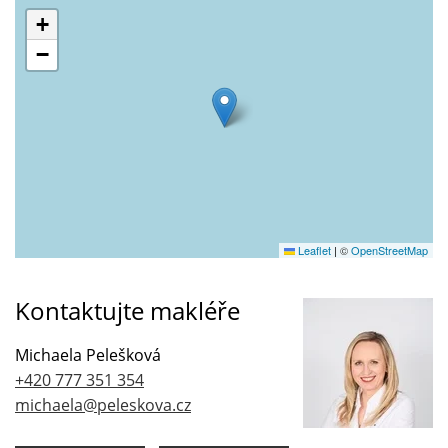
+
−
Leaflet
|
©
OpenStreetMap
Kontaktujte makléře
Michaela Pelešková
+420 777 351 354
michaela@peleskova.cz