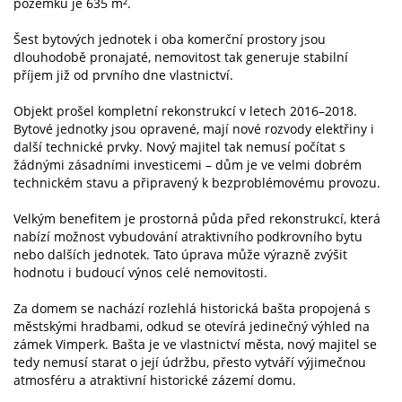
pozemku je 635 m².
Šest bytových jednotek i oba komerční prostory jsou
dlouhodobě pronajaté, nemovitost tak generuje stabilní
příjem již od prvního dne vlastnictví.
Objekt prošel kompletní rekonstrukcí v letech 2016–2018.
Bytové jednotky jsou opravené, mají nové rozvody elektřiny i
další technické prvky. Nový majitel tak nemusí počítat s
žádnými zásadními investicemi – dům je ve velmi dobrém
technickém stavu a připravený k bezproblémovému provozu.
Velkým benefitem je prostorná půda před rekonstrukcí, která
nabízí možnost vybudování atraktivního podkrovního bytu
nebo dalších jednotek. Tato úprava může výrazně zvýšit
hodnotu i budoucí výnos celé nemovitosti.
Za domem se nachází rozlehlá historická bašta propojená s
městskými hradbami, odkud se otevírá jedinečný výhled na
zámek Vimperk. Bašta je ve vlastnictví města, nový majitel se
tedy nemusí starat o její údržbu, přesto vytváří výjimečnou
atmosféru a atraktivní historické zázemí domu.