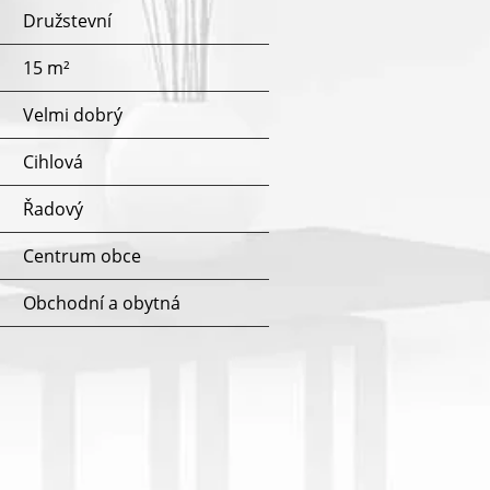
Družstevní
15 m²
Velmi dobrý
Cihlová
Řadový
u
Centrum obce
Obchodní a obytná