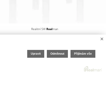
Realitní SW
Real
man
×
Upravit
Odmítnout
Přijímám vše