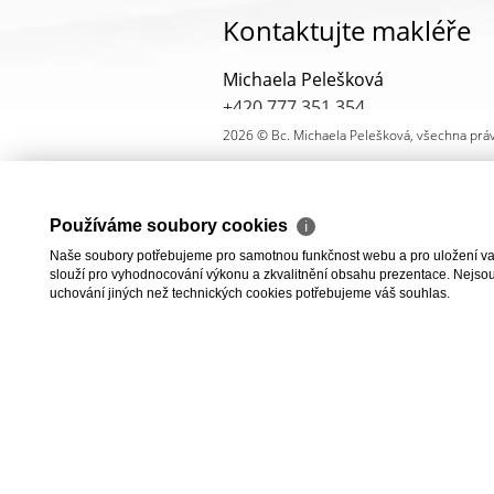
Kontaktujte makléře
Michaela Pelešková
+420 777 351 354
michaela@peleskova.cz
2026 © Bc. Michaela Pelešková, všechna prá
ODESLAT
ZASL
Používáme soubory cookies
ℹ
Naše soubory potřebujeme pro samotnou funkčnost webu a pro uložení vaši
slouží pro vyhodnocování výkonu a zkvalitnění obsahu prezentace. Nejsou u
uchování jiných než technických cookies potřebujeme váš souhlas.