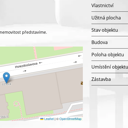
Vlastnictví
Užitná plocha
Stav objektu
m nemovitost představíme.
Budova
Poloha objektu
Umístění objekt
Zástavba
Leaflet
|
©
OpenStreetMap