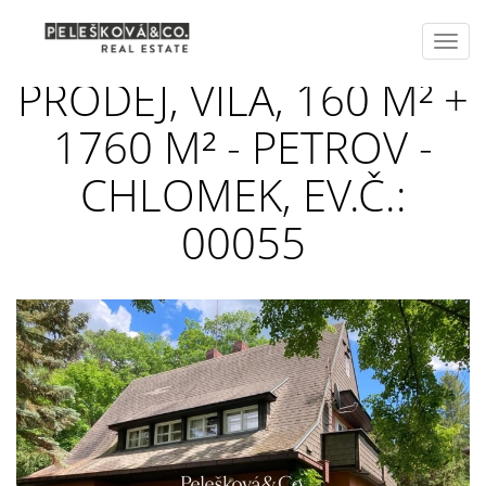
Toggl
navig
PRODEJ, VILA, 160 M² +
1760 M² - PETROV -
CHLOMEK, EV.Č.:
00055