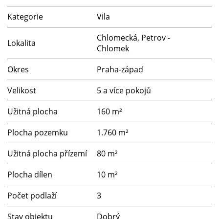
Kategorie
Vila
Chlomecká, Petrov -
Lokalita
Chlomek
Okres
Praha-západ
Velikost
5 a více pokojů
Užitná plocha
160 m²
Plocha pozemku
1.760 m²
Užitná plocha přízemí
80 m²
Plocha dílen
10 m²
Počet podlaží
3
Stav objektu
Dobrý