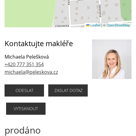
Leaflet
|
©
OpenStreetMap
Kontaktujte makléře
Michaela Pelešková
+420 777 351 354
michaela@peleskova.cz
ODESLAT
ZASLAT DOTAZ
VYTISKNOUT
prodáno