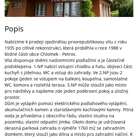
Popis
Nabízíme k prodeji ojedinělou prvorepublikovou vilu z roku
1935 po citlivé rekonstrukci, která proběhla v roce 1988 v
klidné části obce Chlomek - Petrov.
Vila disponuje dvěmi nadzemními podlažími a je částečně
podsklepena. 1.NP nabízí vstupní chodbu a halu, obývací část,
kuchyň s jídelnou, WC a vstup do zahrady. Ve 2.NP jsou 2
pokoje (jeden se vstupem na balkon), koupelna, samostatné
WC, komora a rozlehlá terasa. 3.NP může sloužit jako místo
pro návštěvy a najdeme zde jeden podkrovní pokoj a úložný
prostor.
Dům je vytápěn pomocí elektrického podlahového vytápění,
akumulačních kamen a starodávnými kachlovými kamny. Pitná
voda je přivedena z obecního řádu, vlastní studna na
pozemku, vlastní odpadní jímka. Okolo domu je udržovaná
okrasná parková zahrada o výměře 1760 m2 se zahradním
domkem, který slouží jako dílna a místo pro zahradní náčiní. K