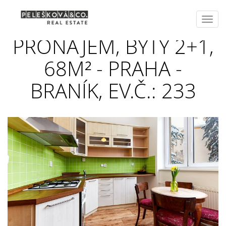
Toggl
navig
PRONÁJEM, BYTY 2+1,
68M² - PRAHA -
BRANÍK, EV.Č.: 233