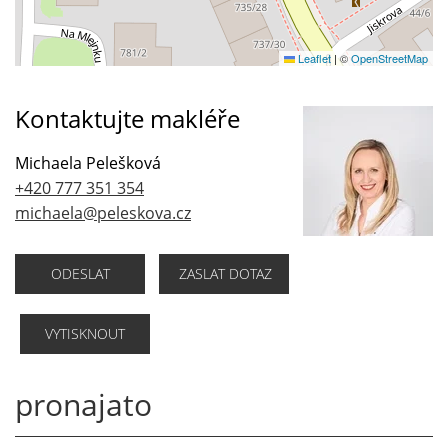
Leaflet
|
©
OpenStreetMap
Kontaktujte makléře
Michaela Pelešková
+420 777 351 354
michaela@peleskova.cz
ODESLAT
ZASLAT DOTAZ
VYTISKNOUT
pronajato