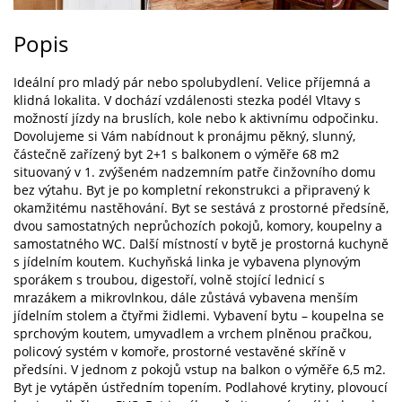
Popis
Ideální pro mladý pár nebo spolubydlení. Velice příjemná a
klidná lokalita. V dochází vzdálenosti stezka podél Vltavy s
možností jízdy na bruslích, kole nebo k aktivnímu odpočinku.
Dovolujeme si Vám nabídnout k pronájmu pěkný, slunný,
částečně zařízený byt 2+1 s balkonem o výměře 68 m2
situovaný v 1. zvýšeném nadzemním patře činžovního domu
bez výtahu. Byt je po kompletní rekonstrukci a připravený k
okamžitému nastěhování. Byt se sestává z prostorné předsíně,
dvou samostatných neprůchozích pokojů, komory, koupelny a
samostatného WC. Další místností v bytě je prostorná kuchyně
s jídelním koutem. Kuchyňská linka je vybavena plynovým
sporákem s troubou, digestoří, volně stojící lednicí s
mrazákem a mikrovlnkou, dále zůstává vybavena menším
jídelním stolem a čtyřmi židlemi. Vybavení bytu – koupelna se
sprchovým koutem, umyvadlem a vrchem plněnou pračkou,
policový systém v komoře, prostorné vestavěné skříně v
předsíni. V jednom z pokojů vstup na balkon o výměře 6,5 m2.
Byt je vytápěn ústředním topením. Podlahové krytiny, plovoucí