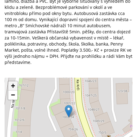
lamino, dlažba a PVC. Byt je výborně situovaný s výhledem do
klidu a zeleně. Bezproblémové parkování v okolí a ve
vnitrobloku přímo pod okny bytu. Autobusová zastávka cca
100 m od domu. Vynikající dopravní spojení do centra města –
metro „B“ Smíchovské nádraží 10 minut autobusem,
tramvajová zastávka Přístaviště 5min. pěšky, do centra dojezd
za 10-15min. Veškerá občanská vybavenost v místě – lékař,
poliklinika, potraviny, obchody, škola, školka, banka, Penny
Market, pošta, volné ihned. Poplatky 3.500,- Kč + provize RK ve
výši jednoho nájmu + DPH. Přijďte na prohlídku a rádi Vám byt
představíme.
+
−