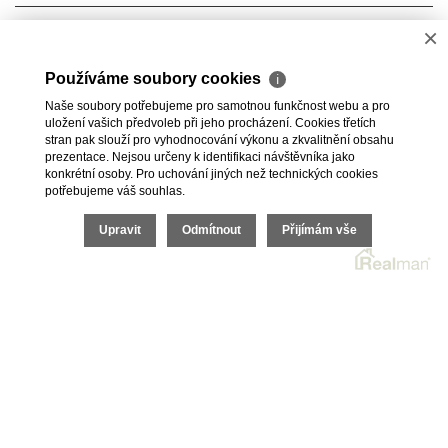
Elektřina
230V
×
Plyn
Plynovod
Používáme soubory cookies
ℹ
Naše soubory potřebujeme pro samotnou funkčnost webu a pro
Odpad
Veřejná kanalizace
uložení vašich předvoleb při jeho procházení. Cookies třetích
stran pak slouží pro vyhodnocování výkonu a zkvalitnění obsahu
prezentace. Nejsou určeny k identifikaci návštěvníka jako
konkrétní osoby. Pro uchování jiných než technických cookies
potřebujeme váš souhlas.
2026 © Bc. Michaela Pelešková, všechna práva vyhrazena |
Upravit
Odmítnout
Přijímám vše
Ochrana oznamovatelů
|
Cookies
Realitní SW
Real
man