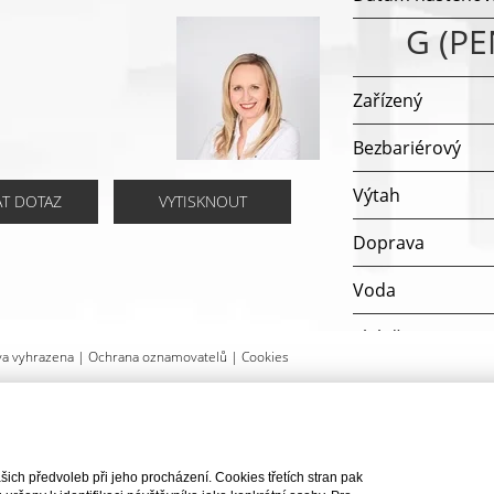
G (P
Zařízený
Bezbariérový
Výtah
AT DOTAZ
VYTISKNOUT
Doprava
Voda
Elektřina
va vyhrazena |
Ochrana oznamovatelů
|
Cookies
Plyn
Odpad
ch předvoleb při jeho procházení. Cookies třetích stran pak