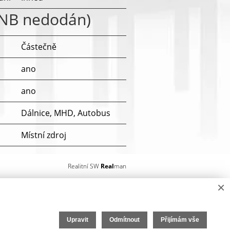
ENB nedodán)
Částečně
ano
ano
Dálnice, MHD, Autobus
Místní zdroj
230V
Realitní SW
Real
man
Plynovod
×
Veřejná kanalizace
Upravit
Odmítnout
Přijímám vše