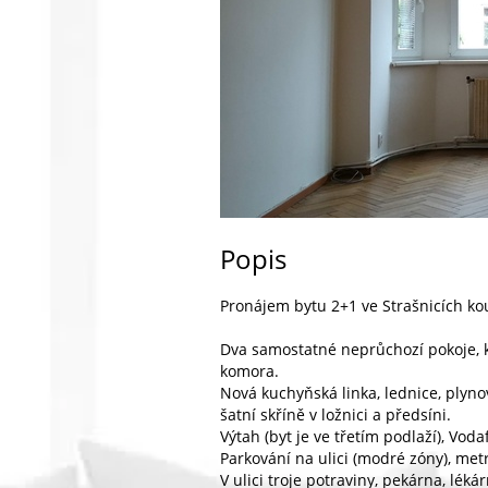
Popis
Pronájem bytu 2+1 ve Strašnicích ko
Dva samostatné neprůchozí pokoje, 
komora.
Nová kuchyňská linka, lednice, plyno
šatní skříně v ložnici a předsíni.
Výtah (byt je ve třetím podlaží), Voda
Parkování na ulici (modré zóny), me
V ulici troje potraviny, pekárna, léká