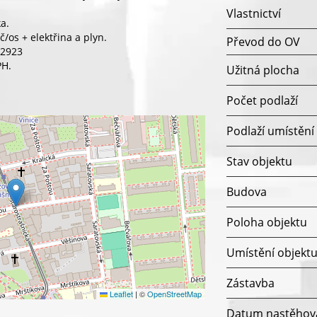
Vlastnictví
ka.
/os + elektřina a plyn.
Převod do OV
.2923
PH.
Užitná plocha
Počet podlaží
Podlaží umístění
Stav objektu
Budova
Poloha objektu
Umístění objekt
Zástavba
Leaflet
|
©
OpenStreetMap
Datum nastěhov