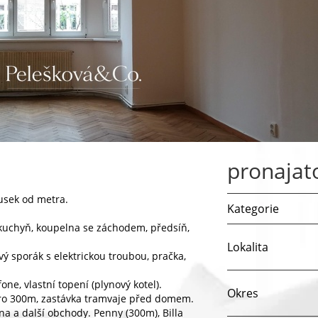
pronajat
usek od metra.
Kategorie
kuchyň, koupelna se záchodem, předsíň,
Lokalita
vý sporák s elektrickou troubou, pračka,
fone, vlastní topení (plynový kotel).
Okres
tro 300m, zastávka tramvaje před domem.
rna a další obchody. Penny (300m), Billa