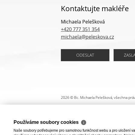
Kontaktujte makléře
Michaela Pelešková
+420 777 351 354
michaela@peleskova.cz
ODESLAT
ZASL
2026 © Bc. Michaela Pelešková, všechna prá
Používáme soubory cookies
ℹ
Naše soubory potřebujeme pro samotnou funkčnost webu a pro uložení vaši