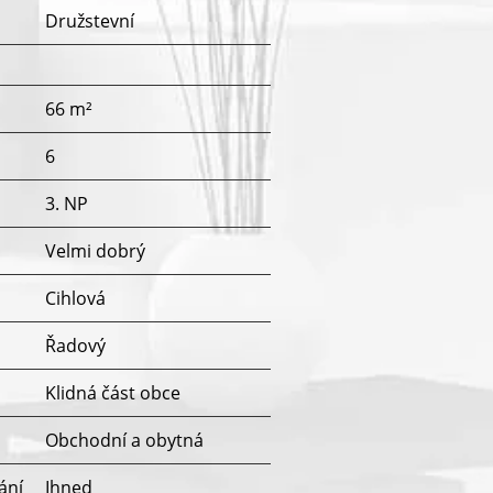
Družstevní
66 m²
6
3. NP
Velmi dobrý
Cihlová
Řadový
u
Klidná část obce
Obchodní a obytná
ání
Ihned