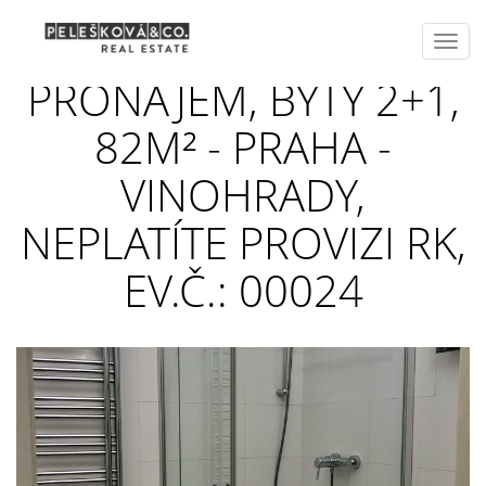
Toggl
navig
PRONÁJEM, BYTY 2+1,
82M² - PRAHA -
VINOHRADY,
NEPLATÍTE PROVIZI RK,
EV.Č.: 00024