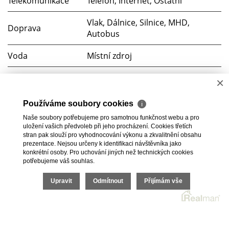
Telekomunikace
Telefon, Internet, Ostatní
Vlak, Dálnice, Silnice, MHD,
Doprava
Autobus
Voda
Místní zdroj
Elektřina
230V
×
Plyn
Plynovod
Používáme soubory cookies
ℹ
Naše soubory potřebujeme pro samotnou funkčnost webu a pro
Odpad
Veřejná kanalizace
uložení vašich předvoleb při jeho procházení. Cookies třetích
stran pak slouží pro vyhodnocování výkonu a zkvalitnění obsahu
prezentace. Nejsou určeny k identifikaci návštěvníka jako
konkrétní osoby. Pro uchování jiných než technických cookies
potřebujeme váš souhlas.
2026 © Bc. Michaela Pelešková, všechna práva vyhrazena |
Upravit
Odmítnout
Přijímám vše
Ochrana oznamovatelů
|
Cookies
Realitní SW
Real
man