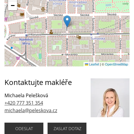
−
Leaflet
|
©
OpenStreetMap
Kontaktujte makléře
Michaela Pelešková
+420 777 351 354
michaela@peleskova.cz
ODESLAT
ZASLAT DOTAZ