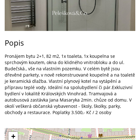
Popis
Pronájem bytu 2+1, 82 m2, 1x toaleta, 1x koupelna se
sprchovým koutem, okna do klidného vnitrobloku a do ul.
Budečská., vše na vlastním pozemku. V celém bytě jsou
dřevěné parkety, v nově rekonstruované koupelně a na toaletě
je keramická dlažba. Vlastní plynový kotel na vytápění a
přípravu teplé vody. Ideální na spolubydlení či pár.Exkluzivní
bydlení v lokalitě Královských Vinohrad. Tramvajová a
autobusová zastávka Jana Masaryka 2min. chůze od domu. V
okolí veškerá občanská vybavenost - školy, školky, parky,
obchody a restaurace. Poplatky 3.500,- Kč / 2 osoby
+