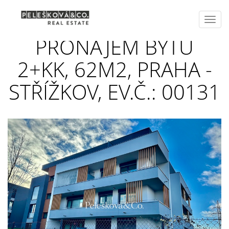
Toggl
navig
PRONÁJEM BYTU
2+KK, 62M2, PRAHA -
STŘÍŽKOV, EV.Č.: 00131