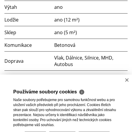
Výtah
ano
Lodžie
ano (12 m²)
Sklep
ano (5 m²)
Komunikace
Betonová
Vlak, Dálnice, Silnice, MHD,
Doprava
Autobus
Voda
Místní zdroj
×
Elektřina
230V
Používáme soubory cookies
ℹ
Naše soubory potřebujeme pro samotnou funkčnost webu a pro
Odpad
Veřejná kanalizace
uložení vašich předvoleb při jeho procházení. Cookies třetích
stran pak slouží pro vyhodnocování výkonu a zkvalitnění obsahu
prezentace. Nejsou určeny k identifikaci návštěvníka jako
konkrétní osoby. Pro uchování jiných než technických cookies
potřebujeme váš souhlas.