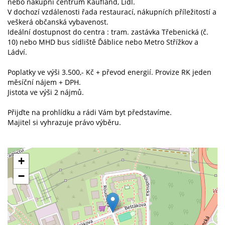
nebo nákupní centrum Kaufland, Lidl.
V dochozí vzdálenosti řada restaurací, nákupních příležitostí a
veškerá občanská vybavenost.
Ideální dostupnost do centra : tram. zastávka Třebenická (č.
10) nebo MHD bus sídliště Ďáblice nebo Metro Střížkov a
Ládví.
Poplatky ve výši 3.500,- Kč + převod energií. Provize RK jeden
měsíční nájem + DPH.
Jistota ve výši 2 nájmů.
Přijďte na prohlídku a rádi Vám byt představíme.
Majitel si vyhrazuje právo výběru.
+
−