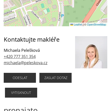
Leaflet
|
©
OpenStreetMap
Kontaktujte makléře
Michaela Pelešková
+420 777 351 354
michaela@peleskova.cz
ODESLAT
ZASLAT DOTAZ
VYTISKNOUT
pronajato