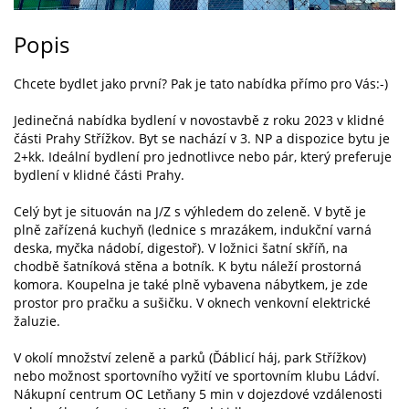
Popis
Chcete bydlet jako první? Pak je tato nabídka přímo pro Vás:-)
Jedinečná nabídka bydlení v novostavbě z roku 2023 v klidné
části Prahy Střížkov. Byt se nachází v 3. NP a dispozice bytu je
2+kk. Ideální bydlení pro jednotlivce nebo pár, který preferuje
bydlení v klidné části Prahy.
Celý byt je situován na J/Z s výhledem do zeleně. V bytě je
plně zařízená kuchyň (lednice s mrazákem, indukční varná
deska, myčka nádobí, digestoř). V ložnici šatní skříň, na
chodbě šatníková stěna a botník. K bytu náleží prostorná
komora. Koupelna je také plně vybavena nábytkem, je zde
prostor pro pračku a sušičku. V oknech venkovní elektrické
žaluzie.
V okolí množství zeleně a parků (Ďáblicí háj, park Střížkov)
nebo možnost sportovního vyžití ve sportovním klubu Ládví.
Nákupní centrum OC Letňany 5 min v dojezdové vzdálenosti