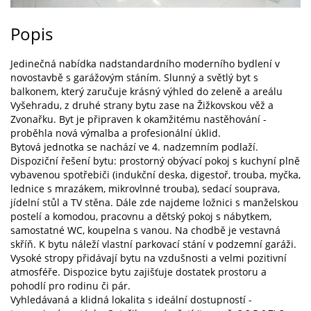
Popis
Jedinečná nabídka nadstandardního moderního bydlení v
novostavbě s garážovým stáním. Slunný a světlý byt s
balkonem, který zaručuje krásný výhled do zeleně a areálu
Vyšehradu, z druhé strany bytu zase na Žižkovskou věž a
Zvonařku. Byt je připraven k okamžitému nastěhování -
proběhla nová výmalba a profesionální úklid.
Bytová jednotka se nachází ve 4. nadzemním podlaží.
Dispoziční řešení bytu: prostorný obývací pokoj s kuchyní plně
vybavenou spotřebiči (indukční deska, digestoř, trouba, myčka,
lednice s mrazákem, mikrovlnné trouba), sedací souprava,
jídelní stůl a TV stěna. Dále zde najdeme ložnici s manželskou
postelí a komodou, pracovnu a dětský pokoj s nábytkem,
samostatné WC, koupelna s vanou. Na chodbě je vestavná
skříň. K bytu náleží vlastní parkovací stání v podzemní garáži.
Vysoké stropy přidávají bytu na vzdušnosti a velmi pozitivní
atmosféře. Dispozice bytu zajišťuje dostatek prostoru a
pohodlí pro rodinu či pár.
Vyhledávaná a klidná lokalita s ideální dostupností -