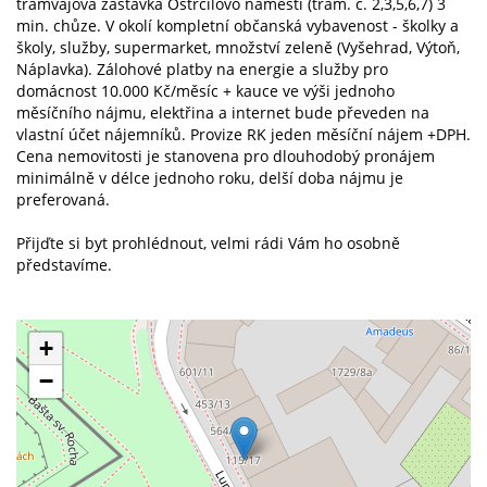
tramvajová zastávka Ostrčilovo náměstí (tram. č. 2,3,5,6,7) 3
min. chůze. V okolí kompletní občanská vybavenost - školky a
školy, služby, supermarket, množství zeleně (Vyšehrad, Výtoň,
Náplavka). Zálohové platby na energie a služby pro
domácnost 10.000 Kč/měsíc + kauce ve výši jednoho
měsíčního nájmu, elektřina a internet bude převeden na
vlastní účet nájemníků. Provize RK jeden měsíční nájem +DPH.
Cena nemovitosti je stanovena pro dlouhodobý pronájem
minimálně v délce jednoho roku, delší doba nájmu je
preferovaná.
Přijďte si byt prohlédnout, velmi rádi Vám ho osobně
představíme.
+
−