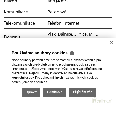
Balkón
ano (4 m²)
Komunikace
Betonová
Telekomunikace
Telefon, Internet
Vlak, Dálnice, Silnice, MHD,
Doprava
Autobus
×
Elektřina
230V
Používáme soubory cookies
ℹ
Naše soubory potřebujeme pro samotnou funkčnost webu a pro
Odpad
Veřejná kanalizace
uložení vašich předvoleb při jeho procházení. Cookies třetích
stran pak slouží pro vyhodnocování výkonu a zkvalitnění obsahu
prezentace. Nejsou určeny k identifikaci návštěvníka jako
konkrétní osoby. Pro uchování jiných než technických cookies
potřebujeme váš souhlas.
2026 © Bc. Michaela Pelešková, všechna práva vyhrazena |
Upravit
Odmítnout
Přijímám vše
Ochrana oznamovatelů
|
Cookies
Realitní SW
Real
man