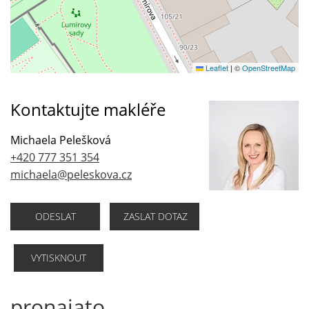
Leaflet
|
©
OpenStreetMap
Kontaktujte makléře
Michaela Pelešková
+420 777 351 354
michaela@peleskova.cz
ODESLAT
ZASLAT DOTAZ
VYTISKNOUT
pronajato