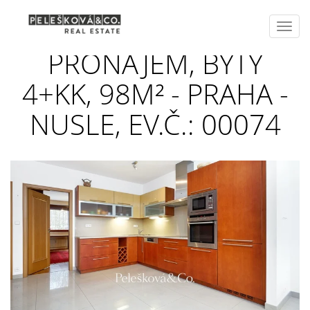
Toggl
navig
PRONÁJEM, BYTY
4+KK, 98M² - PRAHA -
NUSLE, EV.Č.: 00074