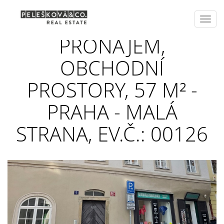
Toggl
navig
PRONÁJEM,
OBCHODNÍ
PROSTORY, 57 M² -
PRAHA - MALÁ
STRANA, EV.Č.: 00126