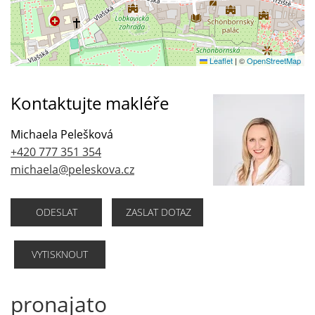
Leaflet
|
©
OpenStreetMap
Kontaktujte makléře
Michaela Pelešková
+420 777 351 354
michaela@peleskova.cz
ODESLAT
ZASLAT DOTAZ
VYTISKNOUT
pronajato