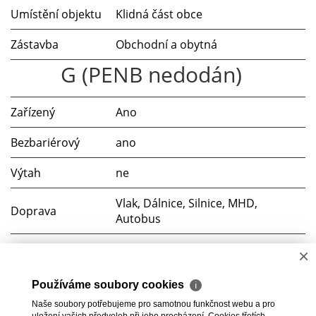
Umístění objektu
Klidná část obce
Zástavba
Obchodní a obytná
G (PENB nedodán)
Zařízený
Ano
Bezbariérový
ano
Výtah
ne
Vlak, Dálnice, Silnice, MHD,
Doprava
Autobus
Voda
Místní zdroj
×
Elektřina
230V
Používáme soubory cookies
ℹ
Naše soubory potřebujeme pro samotnou funkčnost webu a pro
Odpad
Veřejná kanalizace